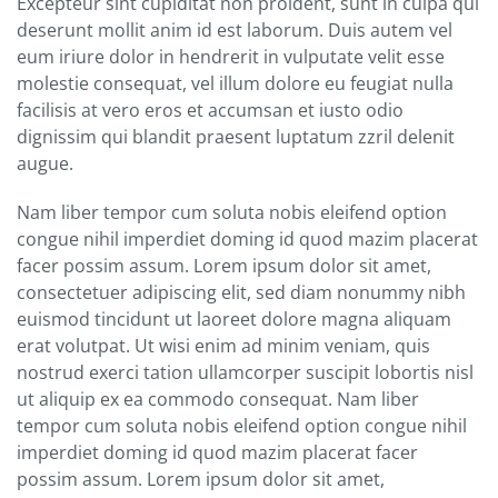
Excepteur sint cupiditat non proident, sunt in culpa qui
deserunt mollit anim id est laborum. Duis autem vel
eum iriure dolor in hendrerit in vulputate velit esse
molestie consequat, vel illum dolore eu feugiat nulla
facilisis at vero eros et accumsan et iusto odio
dignissim qui blandit praesent luptatum zzril delenit
augue.
Nam liber tempor cum soluta nobis eleifend option
congue nihil imperdiet doming id quod mazim placerat
facer possim assum. Lorem ipsum dolor sit amet,
consectetuer adipiscing elit, sed diam nonummy nibh
euismod tincidunt ut laoreet dolore magna aliquam
erat volutpat. Ut wisi enim ad minim veniam, quis
nostrud exerci tation ullamcorper suscipit lobortis nisl
ut aliquip ex ea commodo consequat. Nam liber
tempor cum soluta nobis eleifend option congue nihil
imperdiet doming id quod mazim placerat facer
possim assum. Lorem ipsum dolor sit amet,