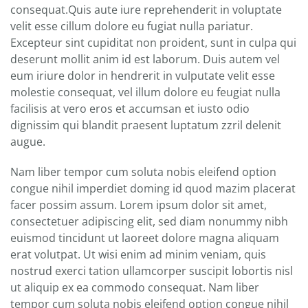
consequat.Quis aute iure reprehenderit in voluptate
velit esse cillum dolore eu fugiat nulla pariatur.
Excepteur sint cupiditat non proident, sunt in culpa qui
deserunt mollit anim id est laborum. Duis autem vel
eum iriure dolor in hendrerit in vulputate velit esse
molestie consequat, vel illum dolore eu feugiat nulla
facilisis at vero eros et accumsan et iusto odio
dignissim qui blandit praesent luptatum zzril delenit
augue.
Nam liber tempor cum soluta nobis eleifend option
congue nihil imperdiet doming id quod mazim placerat
facer possim assum. Lorem ipsum dolor sit amet,
consectetuer adipiscing elit, sed diam nonummy nibh
euismod tincidunt ut laoreet dolore magna aliquam
erat volutpat. Ut wisi enim ad minim veniam, quis
nostrud exerci tation ullamcorper suscipit lobortis nisl
ut aliquip ex ea commodo consequat. Nam liber
tempor cum soluta nobis eleifend option congue nihil